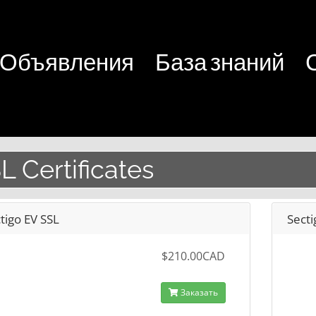
Объявления
База знаний
L Certificates
tigo EV SSL
Secti
$210.00CAD
Заказать