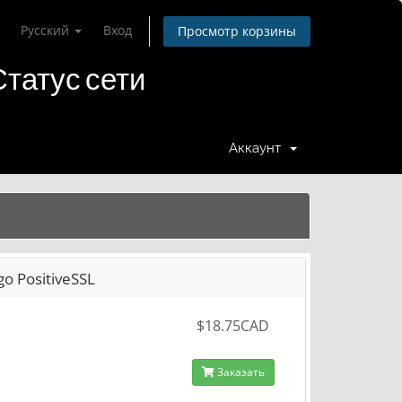
Русский
Вход
Просмотр корзины
Статус сети
Аккаунт
go PositiveSSL
$18.75CAD
Заказать