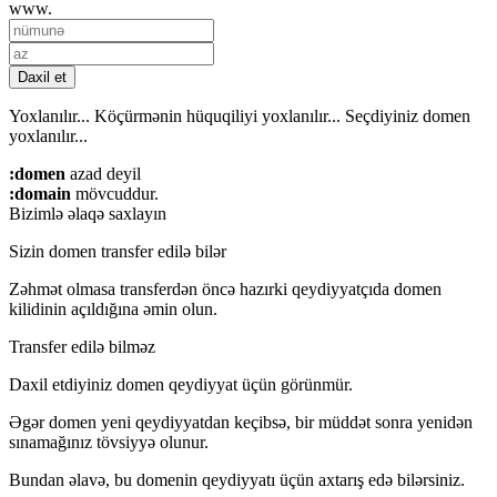
www.
Daxil et
Yoxlanılır...
Köçürmənin hüquqiliyi yoxlanılır...
Seçdiyiniz domen
yoxlanılır...
:domen
azad deyil
:domain
mövcuddur.
Bizimlə əlaqə saxlayın
Sizin domen transfer edilə bilər
Zəhmət olmasa transferdən öncə hazırki qeydiyyatçıda domen
kilidinin açıldığına əmin olun.
Transfer edilə bilməz
Daxil etdiyiniz domen qeydiyyat üçün görünmür.
Əgər domen yeni qeydiyyatdan keçibsə, bir müddət sonra yenidən
sınamağınız tövsiyyə olunur.
Bundan əlavə, bu domenin qeydiyyatı üçün axtarış edə bilərsiniz.