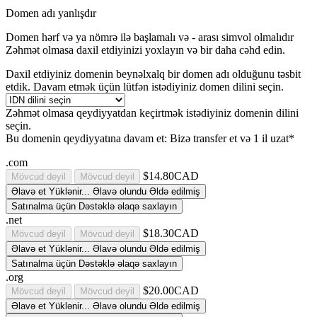
Domen adı yanlışdır
Domen hərf və ya nömrə ilə başlamalı və
-
arası simvol olmalıdır
Zəhmət olmasa daxil etdiyinizi yoxlayın və bir daha cəhd edin.
Daxil etdiyiniz domenin beynəlxalq bir domen adı olduğunu təsbit
etdik. Davam etmək üçün lütfən istədiyiniz domen dilini seçin.
Zəhmət olmasa qeydiyyatdan keçirtmək istədiyiniz domenin dilini
seçin.
Bu domenin qeydiyyatına davam et:
Bizə transfer et və 1 il uzat*
.com
$14.80CAD
Mövcud deyil
Mövcud deyil
Əlavə et
Yüklənir...
Əlavə olundu
Əldə edilmiş
Satınalma üçün Dəstəklə əlaqə saxlayın
.net
$18.30CAD
Mövcud deyil
Mövcud deyil
Əlavə et
Yüklənir...
Əlavə olundu
Əldə edilmiş
Satınalma üçün Dəstəklə əlaqə saxlayın
.org
$20.00CAD
Mövcud deyil
Mövcud deyil
Əlavə et
Yüklənir...
Əlavə olundu
Əldə edilmiş