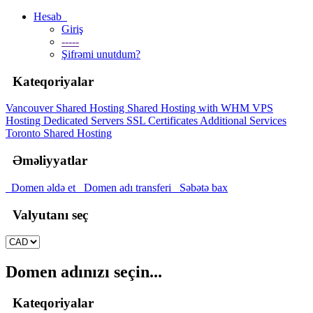
Hesab
Giriş
-----
Şifrəmi unutdum?
Kateqoriyalar
Vancouver Shared Hosting
Shared Hosting with WHM
VPS
Hosting
Dedicated Servers
SSL Certificates
Additional Services
Toronto Shared Hosting
Əməliyyatlar
Domen əldə et
Domen adı transferi
Səbətə bax
Valyutanı seç
Domen adınızı seçin...
Kateqoriyalar