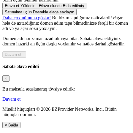
Əlavə et
Yüklənir...
Əlavə olundu
Əldə edilmiş
Satınalma üçün Dəstəklə əlaqə saxlayın
Daha çox nümunə göstər!
Bu bizim tapdığımız nəticələrdi! Əgər
hələ də axtardığınız domen adını tapa bilmədinizsə fərqli bir domen
adı və ya açar sözü yoxlayın.
Domen adı hər zaman azad olmaya bilər. Səbətə əlavə etdiyiniz
domen hazırki an üçün dəqiq yoxlanılır və nəticə dərhal göstərilir.
Davam et
Səbətə əlavə edildi
×
Bu məhsula əsaslanaraq tövsiyə edirik:
Davam et
Müəllif hüquqları © 2026 EZProvider Networks, Inc.. Bütün
hüquqlar qorunur.
×
Bağla