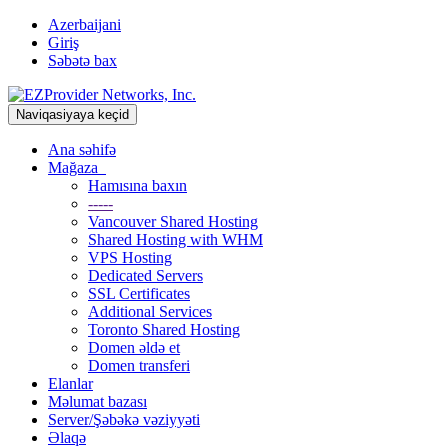
Azerbaijani
Giriş
Səbətə bax
Naviqasiyaya keçid
Ana səhifə
Mağaza
Hamısına baxın
-----
Vancouver Shared Hosting
Shared Hosting with WHM
VPS Hosting
Dedicated Servers
SSL Certificates
Additional Services
Toronto Shared Hosting
Domen əldə et
Domen transferi
Elanlar
Məlumat bazası
Server/Şəbəkə vəziyyəti
Əlaqə