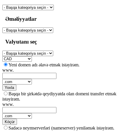
Əməliyyatlar
Valyutanı seç
Yeni domen adı əlavə etmək istəyirəm.
www.
Yoxla
Başqa bir şirkətdə qeydiyyatda olan domeni transfer etmək
istəyirəm.
www.
Köçür
Sadəcə neymserverləri (nameserver) yeniləmək istəyirəm.