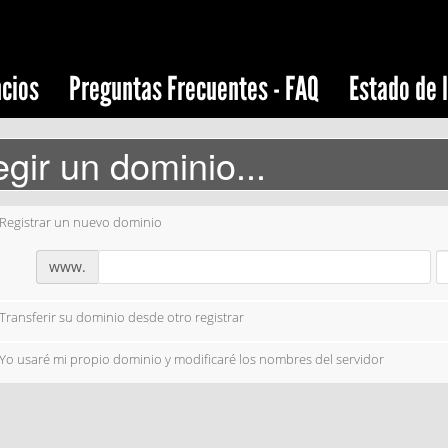
cios
Preguntas Frecuentes - FAQ
Estado de 
egir un dominio...
Registrar un nuevo dominio
www.
Transferir su dominio desde otro registrar
Yo usaré mi propio dominio y modificaré los nombres del servidor