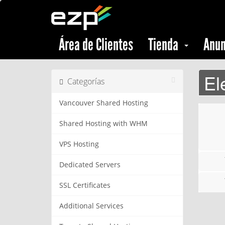
Área de Clientes
Tienda
Anun
El
Categorías
Vancouver Shared Hosting
Shared Hosting with WHM
VPS Hosting
Dedicated Servers
SSL Certificates
Additional Services