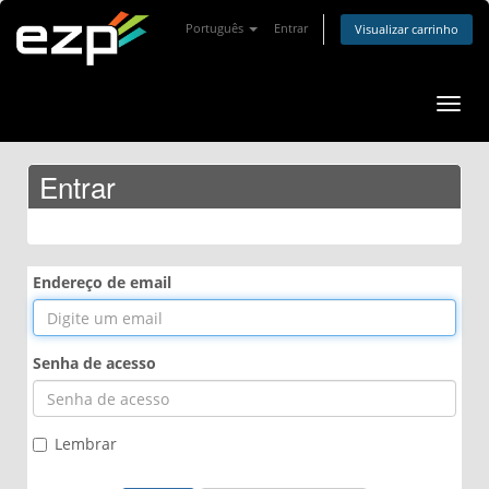
Português
Entrar
Visualizar carrinho
Alter
nave
Entrar
Endereço de email
Senha de acesso
Lembrar